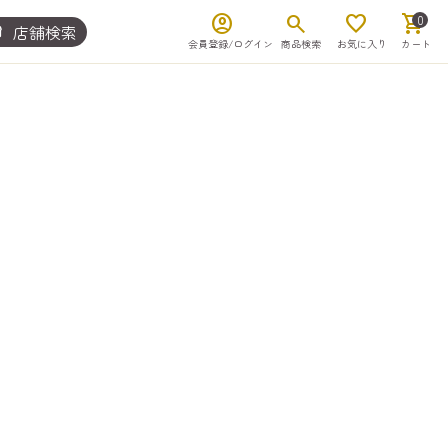
account_circle
search
favorite
shopping_cart
0
店舗検索
nt
会員登録/ログイン
商品検索
お気に入り
カート