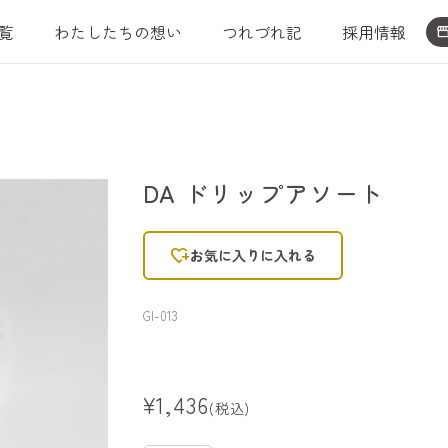
覧
わたしたちの想い
つれづれ記
採用情報
storefro
DA ドリップアソート
heart_plus
お気に入りに入れる
GI-013
¥1,436
(税込)