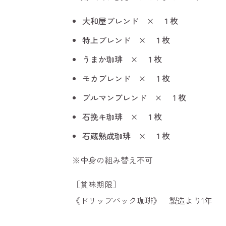
大和屋ブレンド × １枚
特上ブレンド × １枚
うまか珈琲 × １枚
モカブレンド × １枚
ブルマンブレンド × １枚
石挽キ珈琲 × １枚
石蔵熟成珈琲 × １枚
※中身の組み替え不可
［賞味期限］
《ドリップパック珈琲》 製造より1年