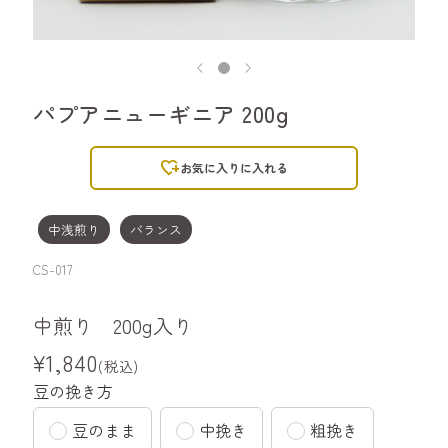
パプアニューギニア 200g
heart_plus
お気に入りに入れる
中浅煎り
バランス
CS-017
中煎り 200g入り
¥1,840
(税込)
豆の挽き方
豆のまま
中挽き
粗挽き