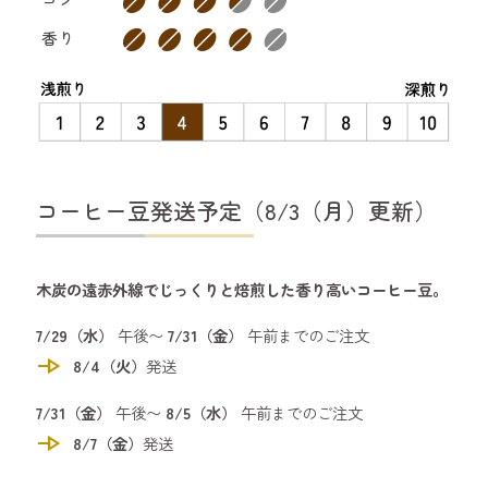
香り
コーヒー豆発送予定（8/3（月）更新）
木炭の遠赤外線でじっくりと焙煎した香り高いコーヒー豆。
7/29（水）
午後〜
7/31（金）
午前までのご注文
line_end_arrow
8/4（火）
発送
7/31（金）
午後〜
8/5（水）
午前までのご注文
line_end_arrow
8/7（金）
発送