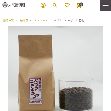
account_circle
search
favorite
shopping_cart
0
商品一覧
珈琲豆
ストレート
パプアニューギニア 200g