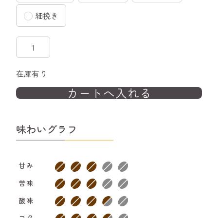
細挽き
在庫有り
味わいグラフ
甘み
苦味
酸味
コク