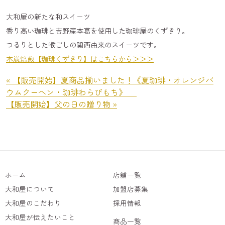
大和屋の新たな和スイーツ
香り高い珈琲と吉野産本葛を使用した珈琲屋のくずきり。
つるりとした喉ごしの関西由来のスイーツです。
木炭焙煎【珈琲くずきり】はこちらから＞＞＞
« 【販売開始】夏商品揃いました！《夏珈琲・オレンジバ
ウムクーヘン・珈琲わらびもち》
【販売開始】父の日の贈り物 »
ホーム
店舗一覧
大和屋について
加盟店募集
大和屋のこだわり
採用情報
大和屋が伝えたいこと
商品一覧