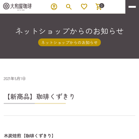
account_circle
search
favorite
shopping_cart
0
ネットショップからのお知らせ
ネットショップからのお知らせ
2021年5月1日
【新商品】珈琲くずきり
木炭焙煎【珈琲くずきり】