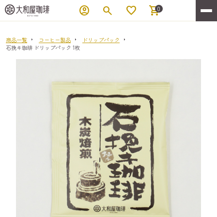
account_circle
search
favorite
shopping_cart
0
商品一覧
コーヒー製品
ドリップパック
石挽キ珈琲 ドリップパック 1枚