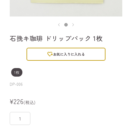
石挽キ珈琲 ドリップパック 1枚
heart_plus
お気に入りに入れる
1枚
DP-006
¥226
(税込)