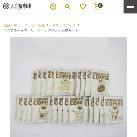
account_circle
search
favorite
shopping_cart
0
商品一覧
コーヒー製品
ドリップパック
ぐんまちゃんコーヒードリップパック 25枚セット