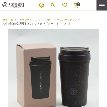
account_circle
search
favorite
shopping_cart
0
商品一覧
オリジナルグッズ・その他
オリジナルグッズ
YAMATOYA COFFEE オリジナルタンブラー 《ブラウン》