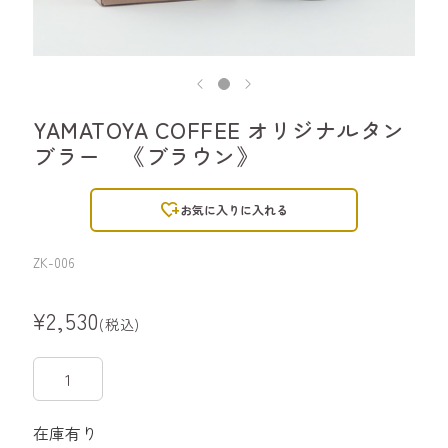
YAMATOYA COFFEE オリジナルタン
ブラー 《ブラウン》
heart_plus
お気に入りに入れる
ZK-006
¥2,530
(税込)
在庫有り