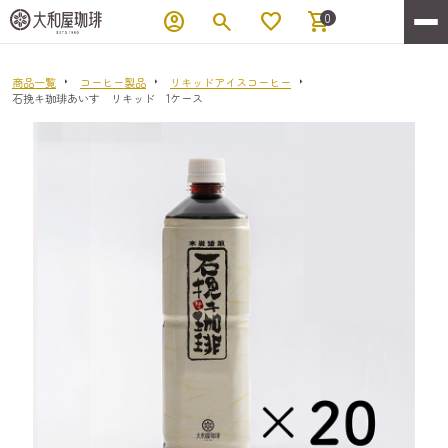
account_circle
search
favorite
shopping_cart
0
商品一覧
コーヒー製品
リキッドアイスコーヒー
石挽キ珈琲あいす リキッド 1ケース