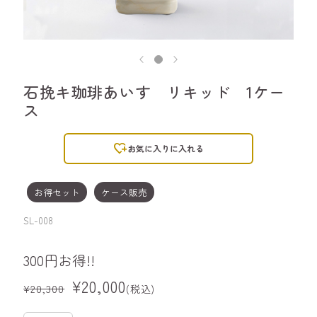
石挽キ珈琲あいす リキッド 1ケー
ス
heart_plus
お気に入りに入れる
お得セット
ケース販売
SL-008
300円お得!!
¥20,000
¥20,300
(税込)