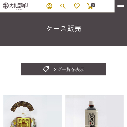
account_circle
search
favorite
shopping_cart
0
ケース販売
shoppingmode
タグ一覧を表示