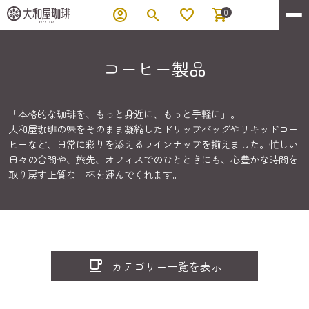
account_circle
search
favorite
shopping_cart
0
コーヒー製品
「本格的な珈琲を、もっと身近に、もっと手軽に」。
大和屋珈琲の味をそのまま凝縮したドリップバッグやリキッドコー
ヒーなど、日常に彩りを添えるラインナップを揃えました。忙しい
日々の合間や、旅先、オフィスでのひとときにも、心豊かな時間を
取り戻す上質な一杯を運んでくれます。
local_cafe
カテゴリー一覧を表示